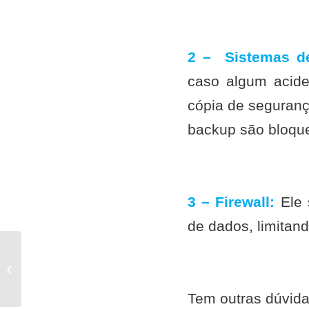
2 – Sistemas d
caso algum acide
cópia de seguranç
backup são bloqu
3 – Firewall:
Ele s
de dados, limitan
Conheça 3 principais
desafios na área de TI
Tem outras dúvida