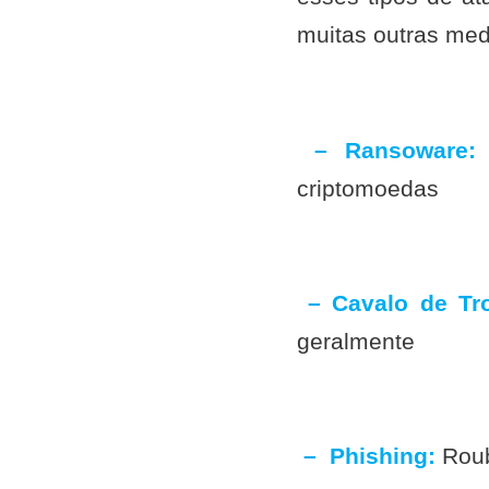
muitas outras med
– Ransoware:
S
criptomoedas
– Cavalo de Tro
geralmente
– Phishing:
Roub