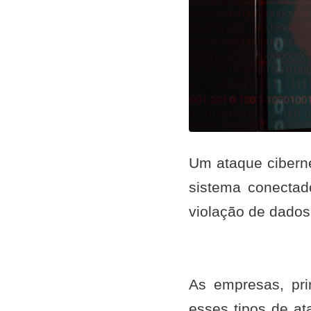
Um ataque ciberné
sistema conectad
violação de dados 
As empresas, pri
esses tipos de a