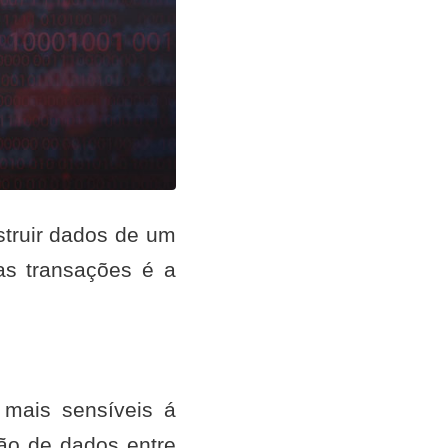
struir dados de um
as transações é a
 mais sensíveis á
ão de dados entre