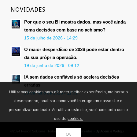
NOVIDADES
Por que o seu BI mostra dados, mas você ainda
toma decisões com base no achismo?
15 de julho de 2026 - 14:29
O maior desperdício de 2026 pode estar dentro
da sua própria operação.
19 de junho de 2026 - 09:12
IA sem dados confiáveis só acelera decisões
erradas
Utilizamos cookies para oferecer melhor experiência, melhorar o
20 de maio de 2026 - 11:01
desempenho, analisar como você interage em nosso site e
personalizar conteúdo. Ao utilizar este site, você concorda com o
uso de
cookies.
©2024 Fusion Solutions. Todos os Direitos Reservados -
By Agência Webgui
OK