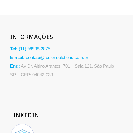
INFORMAÇÕES
Tel:
(11) 98938-2875
E-mail:
contato@fusionsolutions.com.br
End:
Av Dr. Altino Arantes, 701 – Sala 121, São Paulo –
SP – CEP: 04042-033
LINKEDIN