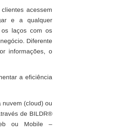
 clientes acessem
gar e a qualquer
a os laços com os
negócio. Diferente
or informações, o
entar a eficiência
a nuvem (cloud) ou
através de BILDR®
Web ou Mobile –